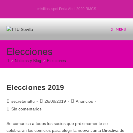
Ir
créditos: spot Feria Abril 2020 RMCS
al
contenido
MENÚ
Elecciones
>
Noticias y Blog
>
Elecciones
Elecciones 2019
Autor
Publicación
Categoría
secretariattu
26/09/2019
Anuncios
de
de
de
Comentarios
Sin comentarios
la
la
la
de
entrada:
entrada:
entrada:
la
Se comunica a todos los socios que próximamente se
entrada:
celebrarán los comicios para elegir la nueva Junta Directiva de