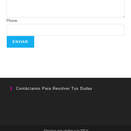
Phone
ENVIAR
Contáctanos Para Resolver Tus Dudas
¡Gracias por visitar a la TTU!