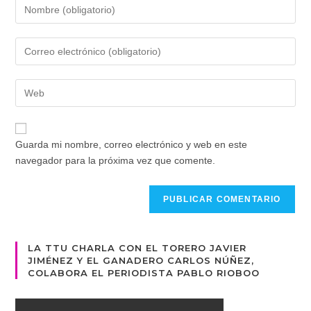
Introduce
tu
nombre
Introduce
o
tu
nombre
dirección
de
Introduce
de
usuario
la
correo
para
URL
electrónico
comentar
de
para
Guarda mi nombre, correo electrónico y web en este
tu
comentar
navegador para la próxima vez que comente.
web
(opcional)
LA TTU CHARLA CON EL TORERO JAVIER
JIMÉNEZ Y EL GANADERO CARLOS NÚÑEZ,
COLABORA EL PERIODISTA PABLO RIOBOO