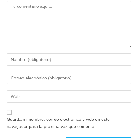
Comentario
Introduce
tu
nombre
Introduce
o
tu
nombre
dirección
de
Introduce
de
usuario
la
correo
para
URL
electrónico
comentar
de
para
Guarda mi nombre, correo electrónico y web en este
tu
comentar
navegador para la próxima vez que comente.
web
(opcional)