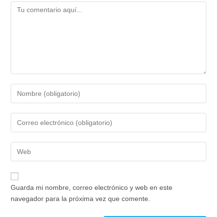
Comentario
Introduce
tu
nombre
Introduce
o
tu
nombre
dirección
de
Introduce
de
usuario
la
correo
para
URL
electrónico
comentar
de
para
Guarda mi nombre, correo electrónico y web en este
tu
comentar
navegador para la próxima vez que comente.
web
(opcional)