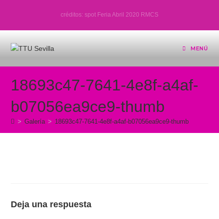
Ir
créditos: spot Feria Abril 2020 RMCS
al
contenido
MENÚ
18693c47-7641-4e8f-a4af-
b07056ea9ce9-thumb
>
Galería
>
18693c47-7641-4e8f-a4af-b07056ea9ce9-thumb
Deja una respuesta