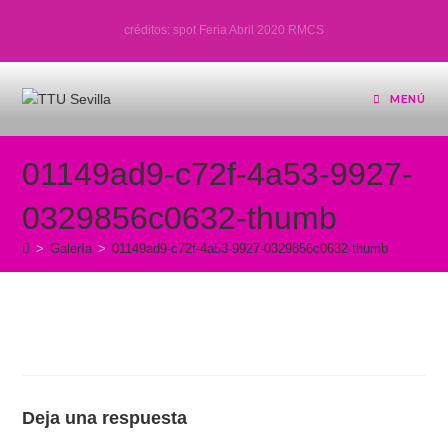
Ir
créditos: spot Feria Abril 2020 RMCS
al
contenido
MENÚ
01149ad9-c72f-4a53-9927-
0329856c0632-thumb
>
Galería
>
01149ad9-c72f-4a53-9927-0329856c0632-thumb
Deja una respuesta