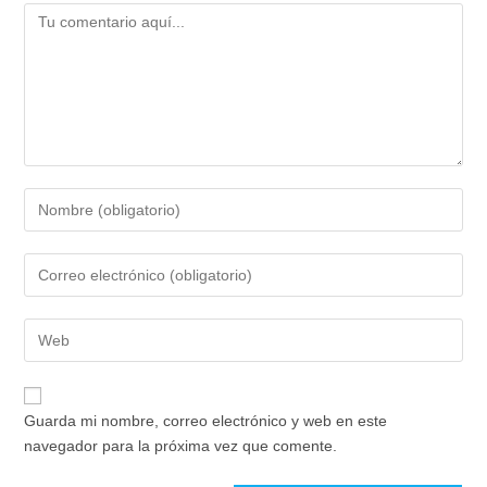
Comentario
Introduce
tu
nombre
Introduce
o
tu
nombre
dirección
de
Introduce
de
usuario
la
correo
para
URL
electrónico
comentar
de
para
Guarda mi nombre, correo electrónico y web en este
tu
comentar
navegador para la próxima vez que comente.
web
(opcional)